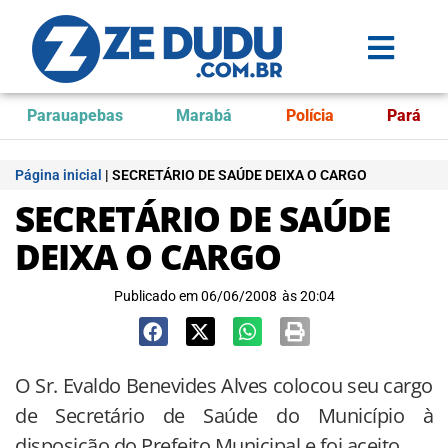
Parauapebas
Marabá
Polícia
Pará
Página inicial
|
SECRETÁRIO DE SAÚDE DEIXA O CARGO
SECRETÁRIO DE SAÚDE
DEIXA O CARGO
Publicado em
06/06/2008
às
20:04
O Sr. Evaldo Benevides Alves colocou seu cargo
de Secretário de Saúde do Município à
disposição do Prefeito Municipal e foi aceito.