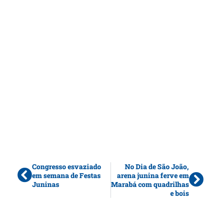
Congresso esvaziado
No Dia de São João,
em semana de Festas
arena junina ferve em
Juninas
Marabá com quadrilhas
e bois