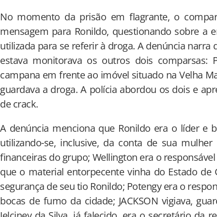
No momento da prisão em flagrante, o compa
mensagem para Ronildo, questionando sobre a en
utilizada para se referir à droga. A denúncia narra 
estava monitorava os outros dois comparsas: P
campana em frente ao imóvel situado na Velha Ma
guardava a droga. A polícia abordou os dois e apr
de crack.
A denúncia menciona que Ronildo era o líder e b
utilizando-se, inclusive, da conta de sua mulhe
financeiras do grupo; Wellington era o responsável
que o material entorpecente vinha do Estado de 
segurança de seu tio Ronildo; Potengy era o respons
bocas de fumo da cidade; JACKSON vigiava, guar
Jelciney da Silva, já falecido, era o secretário da 