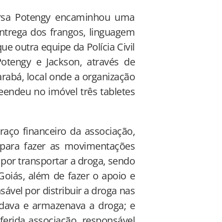
rsa Potengy encaminhou uma
trega dos frangos, linguagem
que outra equipe da Polícia Civil
otengy e Jackson, através de
rabá, local onde a organização
eendeu no imóvel três tabletes
raço financeiro da associação,
r para fazer as movimentações
 por transportar a droga, sendo
Goiás, além de fazer o apoio e
ável por distribuir a droga nas
dava e armazenava a droga; e
referida associação, responsável