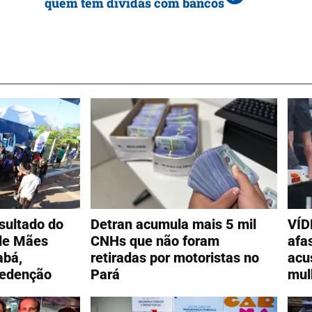
quem tem dívidas com bancos
esultado do
Detran acumula mais 5 mil
VÍD
de Mães
CNHs que não foram
afa
abá,
retiradas por motoristas no
acu
Redenção
Pará
mu