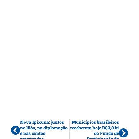
Nova Ipixuna: juntos
Municípios brasileiros
no lilás, na diplomação
receberam hoje R$3,8 bi
e nas contas
do Fundo de
reprovadas
Participação de