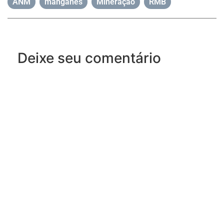
ANM
,
manganês
,
Mineração
,
RMB
Deixe seu comentário