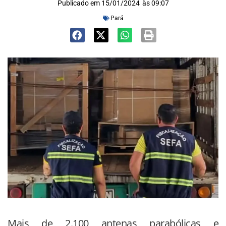
Publicado em
15/01/2024
às
09:07
Pará
Mais de 2.100 antenas parabólicas e