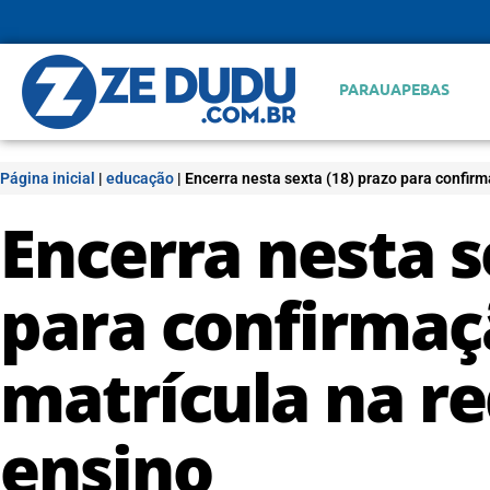
PARAUAPEBAS
Página inicial
|
educação
|
Encerra nesta sexta (18) prazo para confir
Encerra nesta s
para confirmaç
matrícula na re
ensino