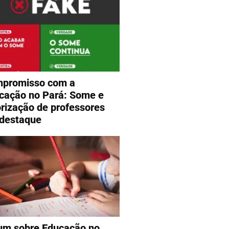
promisso com a
cação no Pará: Some e
orização de professores
destaque
um sobre Educação no