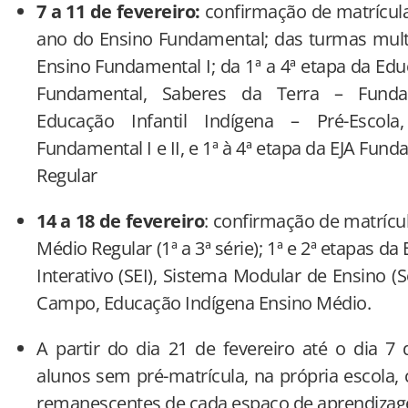
7 a 11 de fevereiro:
confirmação de matrícula
ano do Ensino Fundamental; das turmas multi
Ensino Fundamental I; da 1ª a 4ª etapa da Edu
Fundamental, Saberes da Terra – Funda
Educação Infantil Indígena – Pré-Escola
Fundamental I e II, e 1ª à 4ª etapa da EJA Fun
Regular
14 a 18 de fevereiro
: confirmação de matrícu
Médio Regular (1ª a 3ª série); 1ª e 2ª etapas d
Interativo (SEI), Sistema Modular de Ensino 
Campo, Educação Indígena Ensino Médio.
A partir do dia 21 de fevereiro até o dia 7
alunos sem pré-matrícula, na própria escola,
remanescentes de cada espaço de aprendiza