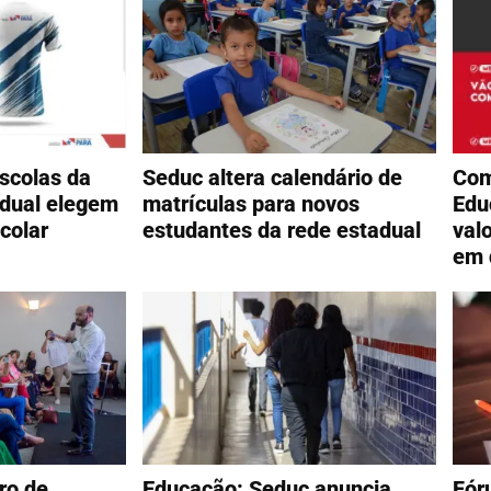
scolas da
Seduc altera calendário de
Com
adual elegem
matrículas para novos
Edu
colar
estudantes da rede estadual
val
em 
ro de
Educação: Seduc anuncia
Fór