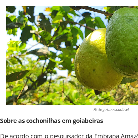
Pé de goiaba saudável
Sobre as cochonilhas em goiabeiras
De acordo com o pesquisador da Embrapa Amazôn