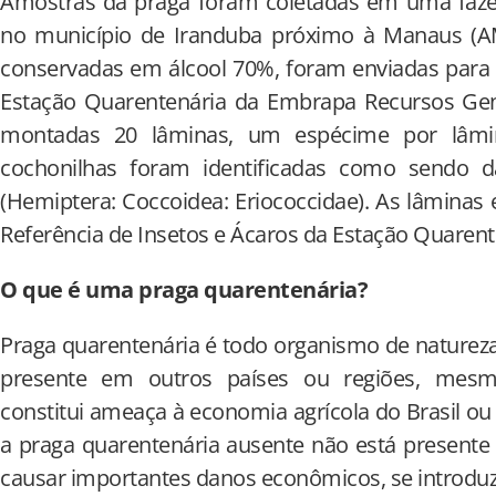
Amostras da praga foram coletadas em uma fazen
no município de Iranduba próximo à Manaus (AM)
conservadas em álcool 70%, foram enviadas para i
Estação Quarentenária da Embrapa Recursos Gené
montadas 20 lâminas, um espécime por lâmi
cochonilhas foram identificadas como sendo da
(Hemiptera: Coccoidea: Eriococcidae). As lâminas
Referência de Insetos e Ácaros da Estação Quarent
O que é uma praga quarentenária?
Praga quarentenária é todo organismo de natureza
presente em outros países ou regiões, mesm
constitui ameaça à economia agrícola do Brasil ou
a praga quarentenária ausente não está presente
causar importantes danos econômicos, se introduz