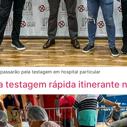
assarão pela testagem em hospital particular
a testagem rápida itinerante 