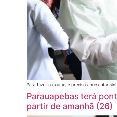
Para fazer o exame, é preciso apresentar sin
Parauapebas terá pont
partir de amanhã (26)