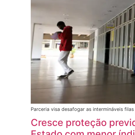
Parceria visa desafogar as intermináveis fila
Cresce proteção previd
Estado com menor índi