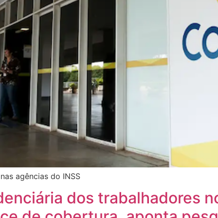
s nas agências do INSS
enciária dos trabalhadores no 
ce de cobertura, aponta pesq