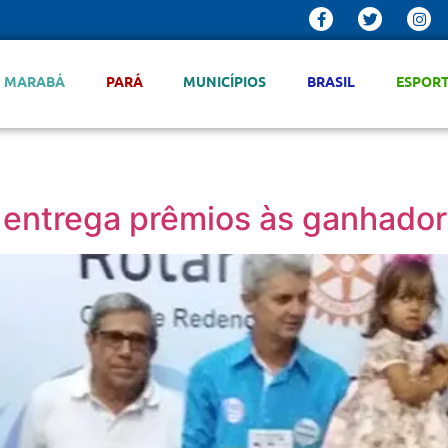
MARABÁ
PARÁ
MUNICÍPIOS
BRASIL
ESPOR
entrega prêmios às ganhador