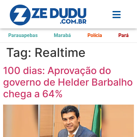
Parauapebas
Marabá
Polícia
Pará
Tag:
Realtime
100 dias: Aprovação do
governo de Helder Barbalho
chega a 64%