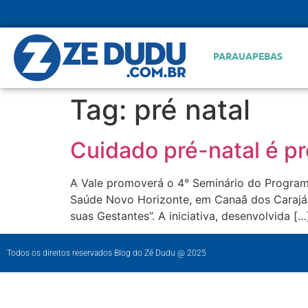
PARAUAPEBAS
Tag:
pré natal
Cuidado pré-natal é p
A Vale promoverá o 4° Seminário do Programa
Saúde Novo Horizonte, em Canaã dos Carajá
suas Gestantes”. A iniciativa, desenvolvida […
Todos os direitos reservados Blog do Zé Dudu @ 2025