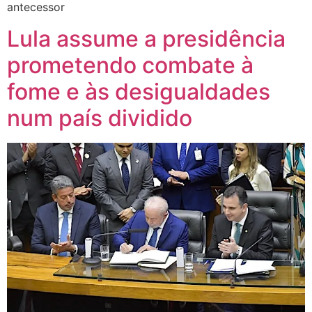
antecessor
Lula assume a presidência
prometendo combate à
fome e às desigualdades
num país dividido