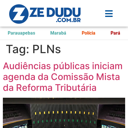
Parauapebas
Marabá
Polícia
Pará
Tag:
PLNs
Audiências públicas iniciam
agenda da Comissão Mista
da Reforma Tributária