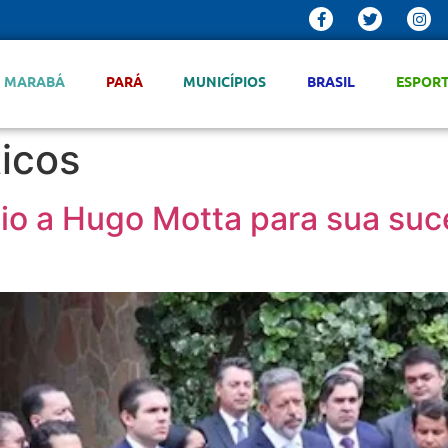
MARABÁ
PARÁ
MUNICÍPIOS
BRASIL
ESPOR
ticos
poio a Hugo Motta para sua s