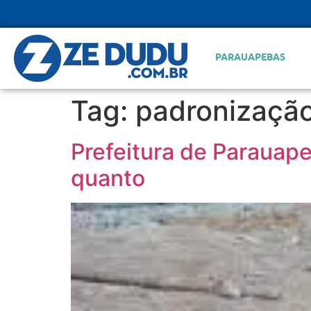
PARAUAPEBAS
Tag:
padronizaçã
Prefeitura de Parauape
quanto