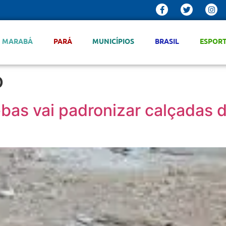
MARABÁ
PARÁ
MUNICÍPIOS
BRASIL
ESPOR
o
bas vai padronizar calçadas da