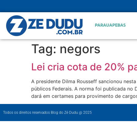
PARAUAPEBAS
Tag:
negors
Lei cria cota de 20% 
A presidente Dilma Rousseff sancionou nesta 
públicos Federais. A norma foi publicada no D
dará em certames para provimento de cargos
Todos os direitos reservados Blog do Zé Dudu @ 2025