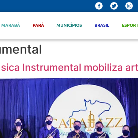
MARABÁ
PARÁ
MUNICÍPIOS
BRASIL
ESPOR
umental
úsica Instrumental mobiliza a