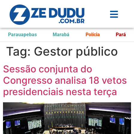
Parauapebas
Marabá
Polícia
Pará
Tag:
Gestor público
Sessão conjunta do
Congresso analisa 18 vetos
presidenciais nesta terça