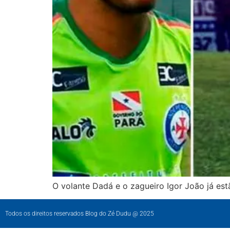
O volante Dadá e o zagueiro Igor João já es
Todos os direitos reservados Blog do Zé Dudu @ 2025