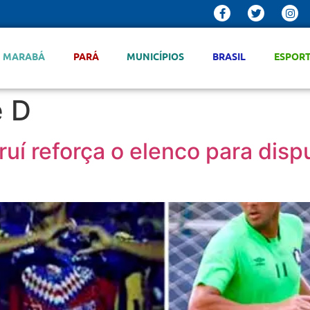
MARABÁ
PARÁ
MUNICÍPIOS
BRASIL
ESPOR
e D
í reforça o elenco para disput