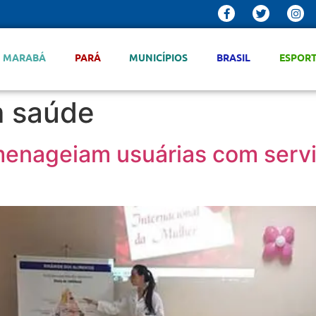
MARABÁ
PARÁ
MUNICÍPIOS
BRASIL
ESPOR
 saúde
omenageiam usuárias com serv