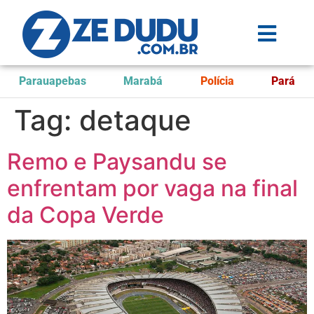
Parauapebas
Marabá
Polícia
Pará
Tag:
detaque
Remo e Paysandu se
enfrentam por vaga na final
da Copa Verde