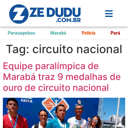
Parauapebas
Marabá
Polícia
Pará
Tag:
circuito nacional
Equipe paralímpica de
Marabá traz 9 medalhas de
ouro de circuito nacional