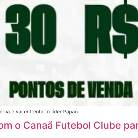
erna e vai enfrentar o líder Papão
om o Canaã Futebol Clube pa