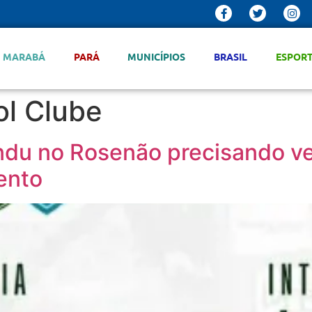
MARABÁ
PARÁ
MUNICÍPIOS
BRASIL
ESPOR
l Clube
du no Rosenão precisando ven
ento