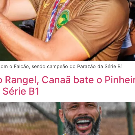
 com o Falcão, sendo campeão do Parazão da Série B1
 Rangel, Canaã bate o Pinheir
 Série B1