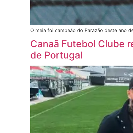
O meia foi campeão do Parazão deste ano d
Canaã Futebol Clube re
de Portugal