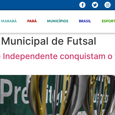
MARABÁ
PARÁ
MUNICÍPIOS
BRASIL
ESPOR
unicipal de Futsal
e Independente conquistam o 