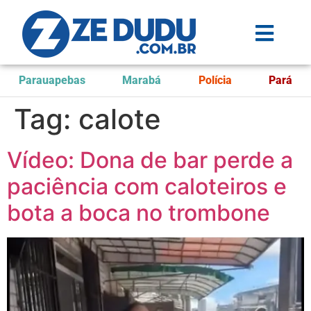
Parauapebas
Marabá
Polícia
Pará
Tag:
calote
Vídeo: Dona de bar perde a
paciência com caloteiros e
bota a boca no trombone