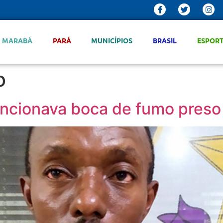
MARABÁ
PARÁ
MUNICÍPIOS
BRASIL
ESPOR
o
cionava boca de fumo preso pe