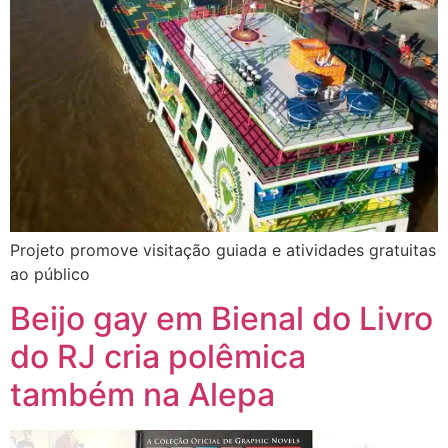
Projeto promove visitação guiada e atividades gratuitas
ao público
Beijo gay em Bienal do Livro
do RJ cria polêmica
também na Alepa