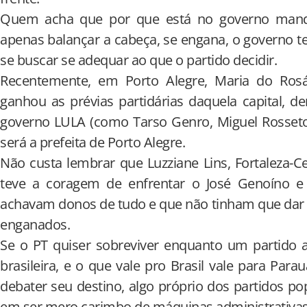
Quem acha que por que está no governo man
apenas balançar a cabeça, se engana, o governo 
se buscar se adequar ao que o partido decidir.
Recentemente, em Porto Alegre, Maria do Rosár
ganhou as prévias partidárias daquela capital, d
governo LULA (como Tarso Genro, Miguel Rosseto
será a prefeita de Porto Alegre.
Não custa lembrar que Luzziane Lins, Fortaleza-Ce
teve a coragem de enfrentar o José Genoíno e
achavam donos de tudo e que não tinham que dar 
enganados.
Se o PT quiser sobreviver enquanto um partido a
brasileira, e o que vale pro Brasil vale para Par
debater seu destino, algo próprio dos partidos p
em ser mero carimbo de máquinas administrativas.