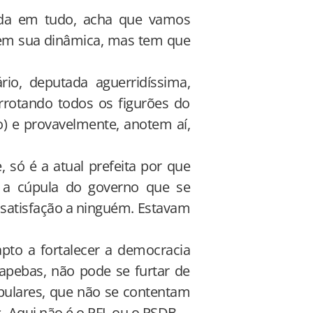
da em tudo, acha que vamos
tem sua dinâmica, mas tem que
io, deputada aguerridíssima,
errotando todos os figurões do
) e provavelmente, anotem aí,
, só é a atual prefeita por que
 a cúpula do governo que se
satisfação a ninguém. Estavam
pto a fortalecer a democracia
auapebas, não pode se furtar de
opulares, que não se contentam
 Aqui não é o PFL ou o PSDB.