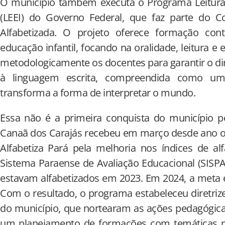
O município também executa o Programa Leitura e
(LEEI) do Governo Federal, que faz parte do 
Alfabetizada. O projeto oferece formação cont
educação infantil, focando na oralidade, leitura e e
metodologicamente os docentes para garantir o dir
à linguagem escrita, compreendida como um
transforma a forma de interpretar o mundo.
Essa não é a primeira conquista do município pe
Canaã dos Carajás recebeu em março desde ano 
Alfabetiza Pará pela melhoria nos índices de a
Sistema Paraense de Avaliação Educacional (SISP
estavam alfabetizados em 2023. Em 2024, a meta é
Com o resultado, o programa estabeleceu diretriz
do município, que nortearam as ações pedagógic
um planejamento de formações com temáticas ma