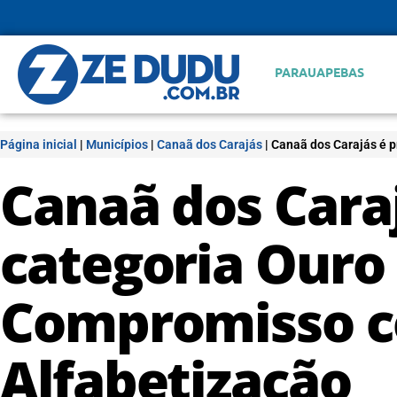
PARAUAPEBAS
Página inicial
|
Municípios
|
Canaã dos Carajás
|
Canaã dos Carajás é 
Canaã dos Cara
categoria Ouro 
Compromisso c
Alfabetização