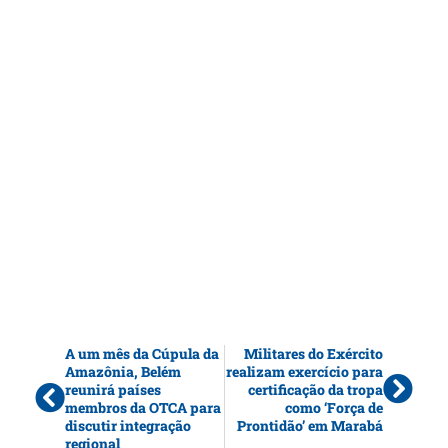
A um mês da Cúpula da
Militares do Exército
Amazônia, Belém
realizam exercício para
reunirá países
certificação da tropa
membros da OTCA para
como ‘Força de
discutir integração
Prontidão’ em Marabá
regional