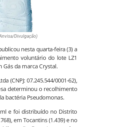
 Anvisa/Divulgação)
publicou nesta quarta-feira (3) a
imento voluntário do lote LZ1
m Gás da marca Crystal.
da (CNPJ: 07.245.544/0001-62),
resa determinou o recolhimento
ela bactéria Pseudomonas.
l e foi distribuído no Distrito
.768), em Tocantins (1.439) e no