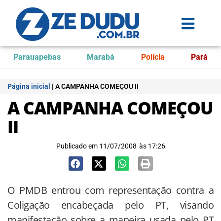
Parauapebas
Marabá
Polícia
Pará
Página inicial
|
A CAMPANHA COMEÇOU II
A CAMPANHA COMEÇOU
II
Publicado em
11/07/2008
às
17:26
O PMDB entrou com representação contra a
Coligação encabeçada pelo PT, visando
manifestação sobre a maneira usada pelo PT