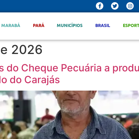
MARABÁ
PARÁ
MUNICÍPIOS
BRASIL
ESPOR
de 2026
s do Cheque Pecuária a prod
o do Carajás