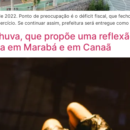
de 2022. Ponto de preocupação é o déficit fiscal, que fe
rcício. Se continuar assim, prefeitura será entregue com
huva, que propõe uma reflexã
ta em Marabá e em Canaã