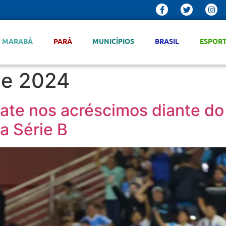
MARABÁ
PARÁ
MUNICÍPIOS
BRASIL
ESPOR
de 2024
te nos acréscimos diante do 
a Série B