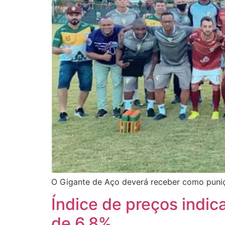
O Gigante de Aço deverá receber como puniç
Índice de preços indic
de 6,8%