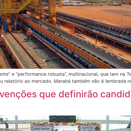
e” e “performance robusta”, multinacional, que tem na Te
eu relatório ao mercado. Marabá também não é lembrada 
venções que definirão candid