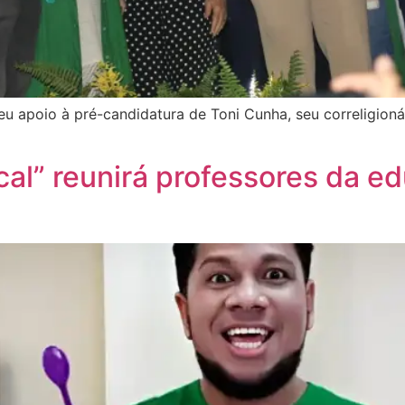
u apoio à pré-candidatura de Toni Cunha, seu correligioná
cal” reunirá professores da e