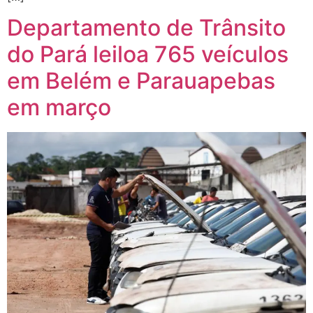
Departamento de Trânsito
do Pará leiloa 765 veículos
em Belém e Parauapebas
em março