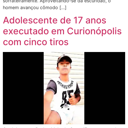
sorrateiramente. Aproveitando-se da escuridão, o
homem avançou cômodo […]
Adolescente de 17 anos
executado em Curionópolis
com cinco tiros