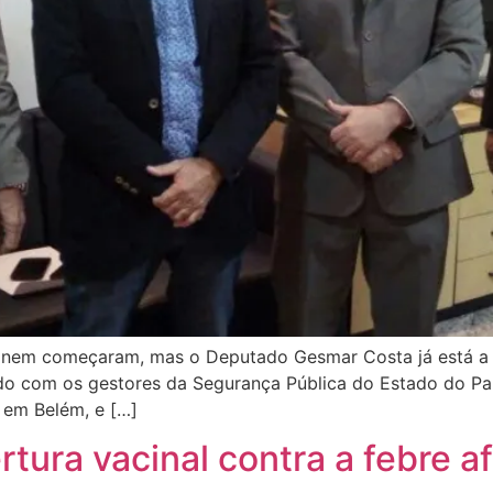
a nem começaram, mas o Deputado Gesmar Costa já está a t
do com os gestores da Segurança Pública do Estado do Par
 em Belém, e […]
tura vacinal contra a febre a