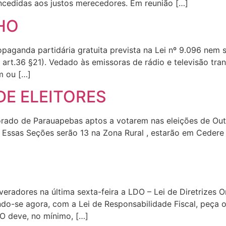
cedidas aos justos merecedores. Em reunião […]
LHO
ropaganda partidária gratuita prevista na Lei nº 9.096 ne
, art.36 §21). Vedado às emissoras de rádio e televisão tra
m ou […]
DE ELEITORES
torado de Parauapebas aptos a votarem nas eleições de O
Essas Seções serão 13 na Zona Rural , estarão em Cedere I,
]
eradores na última sexta-feira a LDO – Lei de Diretrizes 
ndo-se agora, com a Lei de Responsabilidade Fiscal, peça o
O deve, no mínimo, […]