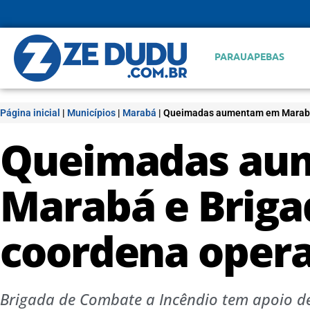
PARAUAPEBAS
Página inicial
|
Municípios
|
Marabá
|
Queimadas aumentam em Marabá 
Queimadas au
Marabá e Briga
coordena oper
Brigada de Combate a Incêndio tem apoio de