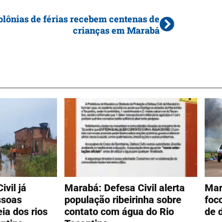
olônias de férias recebem centenas de
crianças em Marabá
vil já
Marabá: Defesa Civil alerta
Mar
ssoas
população ribeirinha sobre
foc
ia dos rios
contato com água do Rio
de 