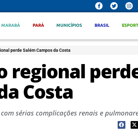
MARABÁ
PARÁ
MUNICÍPIOS
BRASIL
ESPOR
gional perde Salém Campos da Costa
o regional perd
da Costa
 com sérias complicações renais e pulmonar