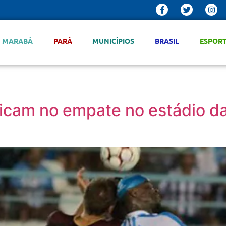
MARABÁ
PARÁ
MUNICÍPIOS
BRASIL
ESPOR
ficam no empate no estádio d