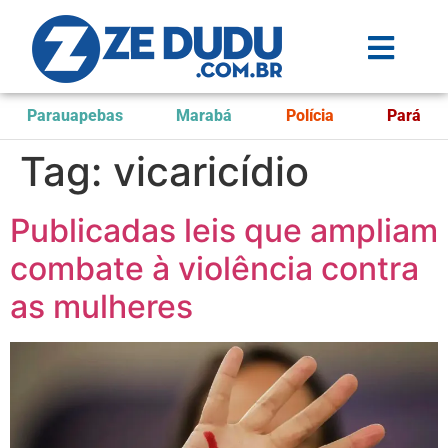
Parauapebas
Marabá
Polícia
Pará
Tag:
vicaricídio
Publicadas leis que ampliam
combate à violência contra
as mulheres