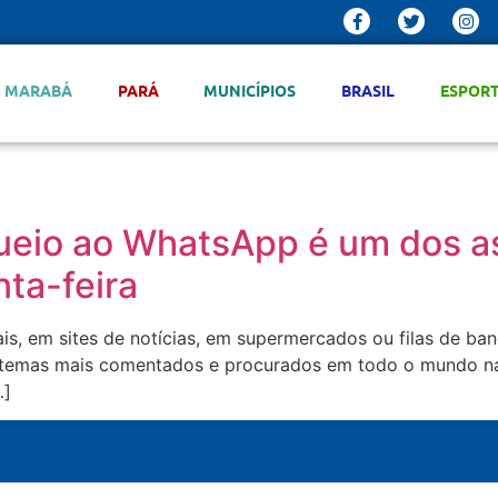
MARABÁ
PARÁ
MUNICÍPIOS
BRASIL
ESPOR
ueio ao WhatsApp é um dos a
ta-feira
iais, em sites de notícias, em supermercados ou filas de 
os temas mais comentados e procurados em todo o mundo na
…]