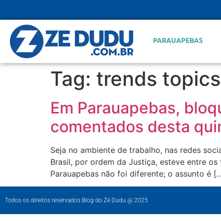
PARAUAPEBAS
Tag:
trends topics
Em Parauapebas, bloq
comentados desta quin
Seja no ambiente de trabalho, nas redes soc
Brasil, por ordem da Justiça, esteve entre 
Parauapebas não foi diferente; o assunto é [
Todos os direitos reservados Blog do Zé Dudu @ 2025