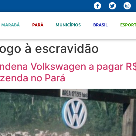
MARABÁ
PARÁ
MUNICÍPIOS
BRASIL
ESPOR
logo à escravidão
ondena Volkswagen a pagar R$
azenda no Pará