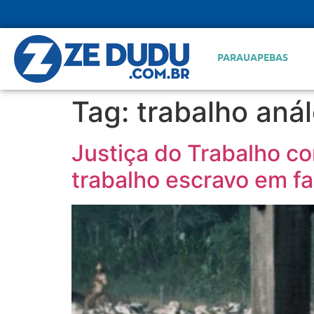
PARAUAPEBAS
Tag:
trabalho aná
Justiça do Trabalho c
trabalho escravo em f