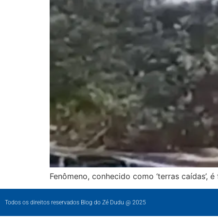
Fenômeno, conhecido como ‘terras caídas’, 
Todos os direitos reservados Blog do Zé Dudu @ 2025