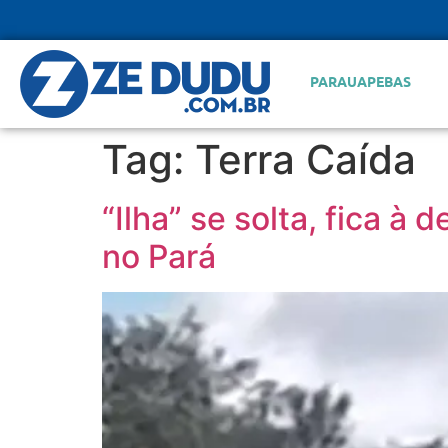
PARAUAPEBAS
Tag:
Terra Caída
“Ilha” se solta, fica à
no Pará