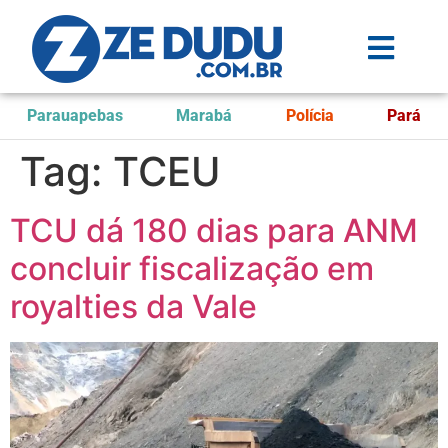
Parauapebas
Marabá
Polícia
Pará
Tag:
TCEU
TCU dá 180 dias para ANM
concluir fiscalização em
royalties da Vale